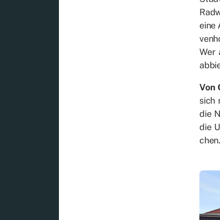
Rad­w
eine 
ven­h
Wer a
ab­bi
Von 
sich 
die N
die U
chen