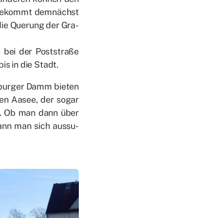
 be­kommt dem­nächst
 die Que­rung der Gra­
 bei der Post­stra­ße
bis in die Stadt.
­bur­ger Damm bie­ten
n Aa­see, der so­gar
ht. Ob man dann über
kann man sich aus­su­