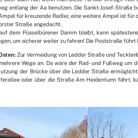
eg ent­lang der Aa be­nut­zen. Die Sankt-Jo­sef-Stra­ße
Am­pel für kreu­zen­de Rad­ler, eine wei­te­re Am­pel ist für
ors­ter Stra­ße an­ge­dacht.
uf dem Püs­sel­bü­re­ner Damm bleibt, kann spä­tes­tens
e­gen, um si­che­rer wei­ter zu fah­ren! Die Post­stra­ße führt 
Os­ten:
Zur Ver­mei­dung von Led­der Stra­ße und Teck­len
meh­re­re Wege an. Da wäre der Rad- und Fuß­weg um de
ut­zung der Brü­cke über die Led­der Stra­ße er­mög­lic
fer­al­lee oder über die Stra­ße Am Hei­den­turm fährt, 
.