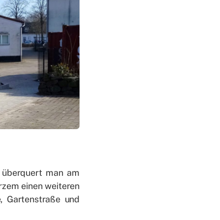
s, über­quert man am
­zem ei­nen wei­te­ren
, Gar­ten­stra­ße und