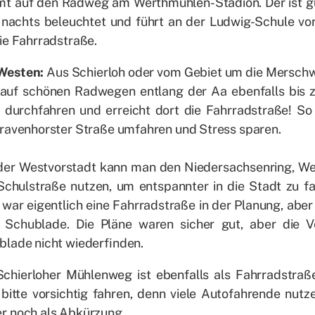
 auf den Rad­weg am Wert­h­müh­len-Sta­di­on. Der ist g
, nachts be­leuch­tet und führt an der Lud­wig-Schu­le vor­
ie Fahr­rad­stra­ße.
Wes­ten:
Aus Schier­loh oder vom Ge­biet um die Mer­sch­w
uf schö­nen Rad­we­gen ent­lang der Aa eben­falls bis z
e durch­fah­ren und er­reicht dort die Fahr­rad­stra­ße! So
ra­ven­hors­ter Stra­ße um­fah­ren und Stress spa­ren.
er West­vor­stadt kann man den Nie­der­sach­sen­ring, West
chul­stra­ße nut­zen, um ent­spann­ter in die Stadt zu fa
 war ei­gent­lich eine Fahr­rad­stra­ße in der Pla­nung, aber d
r Schub­la­de. Die Plä­ne wa­ren si­cher gut, aber die 
­la­de nicht wie­der­fin­den.
chier­lo­her Müh­len­weg ist eben­falls als Fahr­rad­stra­ß
bit­te vor­sich­tig fah­ren, denn vie­le Au­to­fah­ren­de nut­
r noch als Ab­kür­zung.