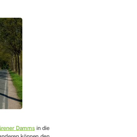
bü­re­ner Damms
in die
an­de­ren kön­nen den