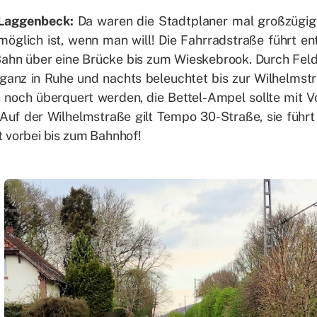
Lag­gen­beck:
Da wa­ren die Stadt­pla­ner mal groß­zü­gig
ög­lich ist, wenn man will! Die Fahr­rad­stra­ße führt en
ahn über eine Brü­cke bis zum Wies­ke­brook. Durch Fel­
anz in Ruhe und nachts be­leuch­tet bis zur Wil­helm­stra
noch über­quert wer­den, die Bet­tel-Am­pel soll­te mit Vo
Auf der Wil­helm­stra­ße gilt Tem­po 30-Stra­ße, sie führ
 vor­bei bis zum Bahn­hof!