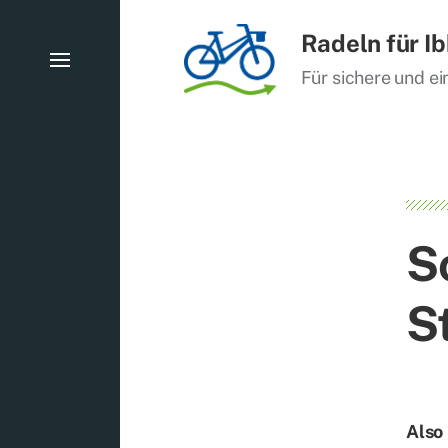
Radeln für I
Für sichere und 
S
S
Also 