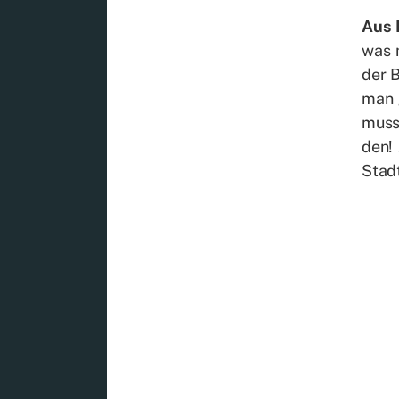
Aus 
was m
der B
man g
muss 
den! 
Stadt