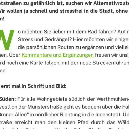
­stra­ßen zu ge­fähr­lich ist, su­chen wir Al­ter­na­tiv­ro
ir wol­len ja schnell und stress­frei in die Stadt, ohne 
en!
W
o möch­ten Sie lie­ber mit dem Rad fah­ren? Auf r
Stress und Ge­drän­gel? Hier möch­ten wir ei­ni­ge
die per­sön­li­chen Rou­ten zu er­gän­zen und viel­le
hen. Über
Kom­men­ta­re und Er­gän­zun­gen
freu­en wir uns!
rd noch eine Kar­te fol­gen, mit der neue Stre­cken­füh­run
en!
 erst mal in Schrift und Bild:
Sü­den:
Für alle Wohn­ge­bie­te süd­lich der Wert­h­müh­le
est­lich der Müns­ter­stra­ße geht es be­quem über die Fah
ro­ner Al­lee“ in nörd­li­cher Rich­tung in die In­nen­stadt. 
stra­ße er­reicht man den klei­nen Pfad durch das Wäl