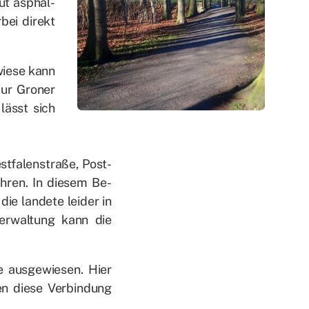
ut asphal­
bei di­rekt
ie­se kann
ur Gro­ner
 lässt sich
­fa­len­stra­ße, Post-
h­ren. In die­sem Be­
ie lan­de­te lei­der in
Ver­wal­tung kann die
e aus­ge­wie­sen. Hier
zen die­se Ver­bin­dung