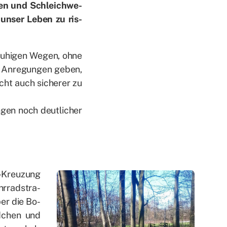
u­ten und Schleich­we­
un­ser Le­ben zu ris­
u­hi­gen We­gen, ohne
 An­re­gun­gen ge­ben,
icht auch si­che­rer zu
­gen noch deut­li­cher
n-Kreu­zung
r­rad­stra­
Über die Bo­
d­chen und