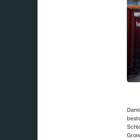
Da­m
bes­t
Schle
Gro­ne