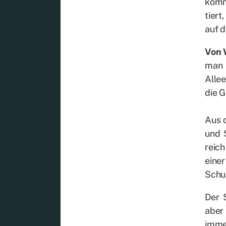
kommt
tiert
auf d
Von 
man a
Al­le
die G
Aus d
und S
reich
ei­ne
Schub
Der S
aber 
im­me