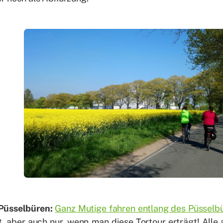
üs­sel­bü­ren:
Ganz Mu­ti­ge fah­ren ent­lang des Püs­sel­
, aber auch nur, wenn man die­se Tor­tour er­trägt! Alle 