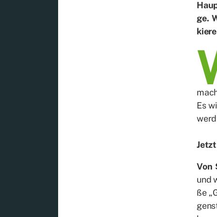
Haupt
ge. W
kie­r
ma­c
Es wi
wer­d
Jetzt
Von 
und w
ße „G
gen­