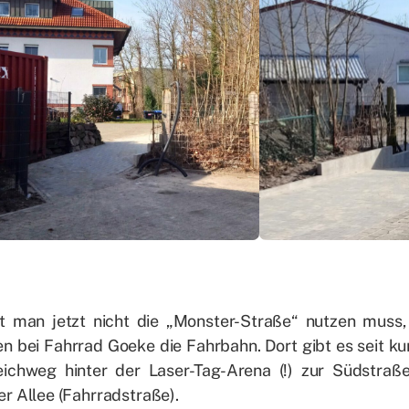
it man jetzt nicht die „Mons­ter-Stra­ße“ nut­zen mus
en bei Fahr­rad Goe­ke die Fahr­bahn. Dort gibt es seit kur
ich­weg hin­ter der La­ser-Tag-Are­na (!) zur Süd­stra­ße
r Al­lee (Fahr­rad­stra­ße).