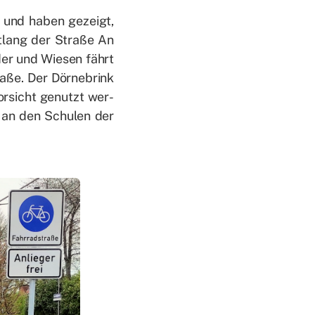
 und ha­ben ge­zeigt,
t­lang der Stra­ße An
der und Wie­sen fährt
­ße. Der Dör­ne­brink
r­sicht ge­nutzt wer­
t an den Schu­len der