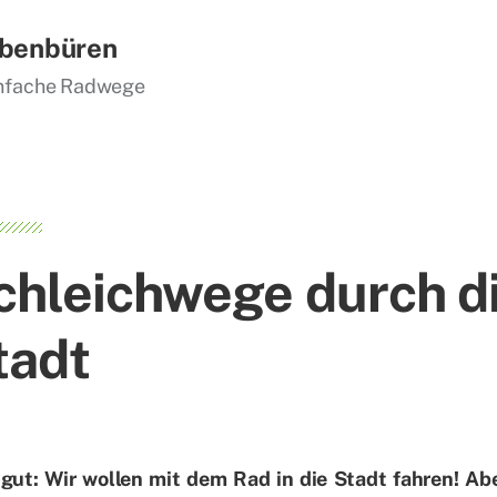
bbenbüren
einfache Radwege
chleich­we­ge durch d
tadt
gut: Wir wol­len mit dem Rad in die Stadt fah­ren! Aber