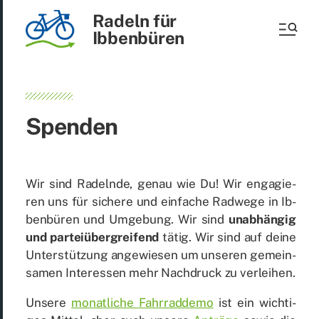
Radeln für
Ibbenbüren
Spen­den
Wir sind Ra­deln­de, ge­nau wie Du! Wir en­ga­gie­
ren uns für si­che­re und ein­fa­che Rad­we­ge in Ib­
ben­bü­ren und Um­ge­bung. Wir sind
un­ab­hän­gig
und par­tei­über­grei­fend
tä­tig. Wir sind auf dei­ne
Un­ter­stüt­zung an­ge­wie­sen um un­se­ren ge­mein­
sa­men In­ter­es­sen mehr Nach­druck zu ver­lei­hen.
Un­se­re
mo­nat­li­che Fahr­rad­de­mo
ist ein wich­ti­