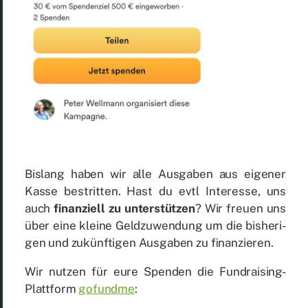
Bis­lang ha­ben wir alle Aus­ga­ben aus ei­ge­ner
Kas­se be­strit­ten. Hast du evtl In­ter­es­se, uns
auch
fi­nan­zi­ell zu un­ter­stüt­zen
? Wir freu­en uns
über eine klei­ne Geld­zu­wen­dung um die bis­he­ri­
gen und zu­künf­ti­gen Aus­ga­ben zu fi­nan­zie­ren.
Wir nut­zen für eure Spen­den die Fund­rai­sing-
Platt­form
go­fund­me
: