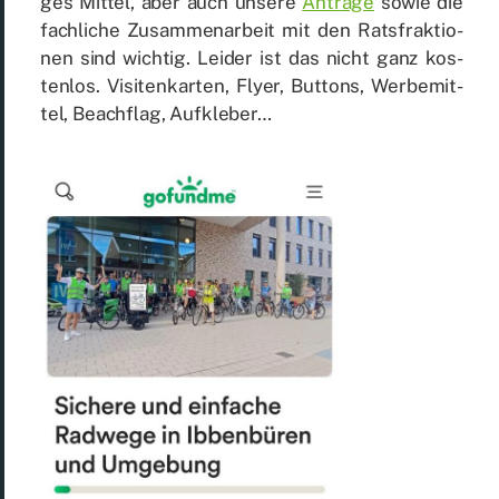
ges Mit­tel, aber auch un­se­re
An­trä­ge
so­wie die
fach­li­che Zu­sam­men­ar­beit mit den Rats­frak­tio­
nen sind wich­tig. Lei­der ist das nicht ganz kos­
ten­los. Vi­si­ten­kar­ten, Fly­er, But­tons, Wer­be­mit­
tel, Beach­flag, Auf­kle­ber…