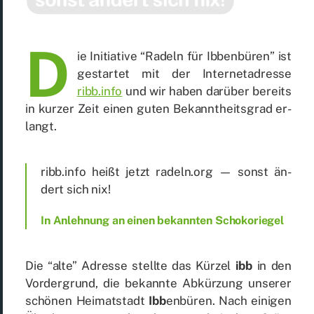
D
ie In­itia­ti­ve “Ra­deln für Ib­ben­bü­ren” ist
ge­star­tet mit der In­ter­net­adres­se
ribb.info
und wir ha­ben dar­über be­reits
in kur­zer Zeit ei­nen gu­ten Be­kannt­heits­grad er­
langt.
ribb.info heißt jetzt radeln.org — sonst än­
dert sich nix!
In An­leh­nung an ei­nen be­kann­ten Scho­ko­rie­gel
Die “alte” Adres­se stell­te das Kür­zel
ibb
in den
Vor­der­grund, die be­kann­te Ab­kür­zung un­se­rer
schö­nen Hei­mat­stadt
Ibb
en­bü­ren. Nach ei­ni­gen