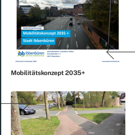
Mo­bi­li­täts­kon­zept 2035+