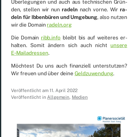
Über­le­gun­gen und auch aus tech­ni­schen Grün­
den, stel­len wir nun
ra­deln
nach vor­ne. Wir
ra­
deln für Ib­ben­bü­ren und Um­ge­bung
, also nut­zen
wir die Do­main
radeln.org
Die Do­main
ribb.info
bleibt bis auf wei­te­res er­
hal­ten. So­mit än­dern sich auch nicht
un­se­re
E‑Mailadressen
.
Möch­test Du uns auch fi­nan­zi­ell un­ter­stut­zen?
Wir freu­en und über dei­ne
Geld­zu­wen­dung
.
Veröffentlicht am
11. April 2022
Veröffentlicht in
Allgemein
,
Medien