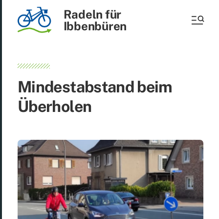
Radeln für
Ibbenbüren
Min­dest­ab­stand beim
Über­ho­len