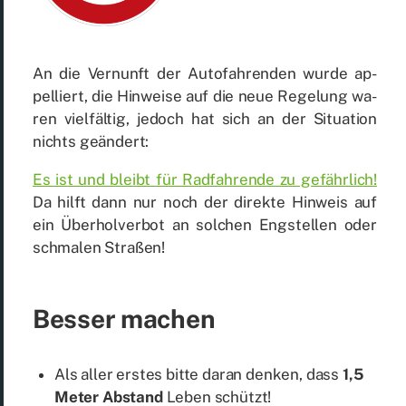
An die Ver­nunft der Au­to­fah­ren­den wur­de ap­
pel­liert, die Hin­wei­se auf die neue Re­ge­lung wa­
ren viel­fäl­tig, je­doch hat sich an der Si­tua­ti­on
nichts ge­än­dert:
Es ist und bleibt für Rad­fah­ren­de zu ge­fähr­lich!
Da hilft dann nur noch der di­rek­te Hin­weis auf
ein Über­hol­ver­bot an sol­chen Eng­stel­len oder
schma­len Stra­ßen!
Bes­ser ma­chen
Als al­ler ers­tes bit­te dar­an den­ken, dass
1,5
Me­ter Ab­stand
Le­ben schützt!