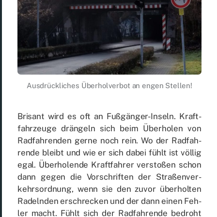
Aus­drück­li­ches Über­hol­ver­bot an en­gen Stel­len!
Bri­sant wird es oft an Fuß­gän­ger-In­seln. Kraft­
fahr­zeu­ge drän­geln sich beim Über­ho­len von
Rad­fah­ren­den ger­ne noch rein. Wo der Rad­fah­
ren­de bleibt und wie er sich da­bei fühlt ist völ­lig
egal. Über­ho­len­de Kraft­fah­rer ver­sto­ßen schon
dann ge­gen die Vor­schrif­ten der Stra­ßen­ver­
kehrs­ord­nung, wenn sie den zu­vor über­hol­ten
Ra­deln­den er­schre­cken und der dann ei­nen Feh­
ler macht. Fühlt sich der Rad­fah­ren­de be­droht