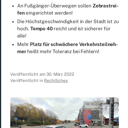
An Fuß­gän­ger-Über­we­gen sol­len
Ze­bra­strei­
fen
ein­ge­rich­tet wer­den!
Die Höchst­ge­schwin­dig­keit in der Stadt ist zu
hoch.
Tem­po 40
reicht und ist si­che­rer für
alle!
Mehr
Platz für schwä­che­re Ver­kehrs­teil­neh­
mer
heißt mehr To­le­ranz bei Feh­lern!
Veröffentlicht am
30. März 2022
Veröffentlicht in
Rechtliches