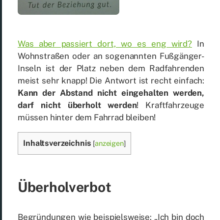
Was aber pas­siert dort, wo es eng wird?
In
Wohn­stra­ßen oder an so­ge­nann­ten Fuß­gän­ger-
In­seln ist der Platz ne­ben dem Rad­fah­ren­den
meist sehr knapp! Die Ant­wort ist recht ein­fach:
Kann der Ab­stand nicht ein­ge­hal­ten wer­den,
darf nicht über­holt wer­den
! Kraft­fahr­zeu­ge
müs­sen hin­ter dem Fahr­rad blei­ben!
In­halts­ver­zeich­nis
[
anzeigen
]
Über­hol­ver­bot
Be­grün­dun­gen wie bei­spiels­wei­se: „Ich bin doch