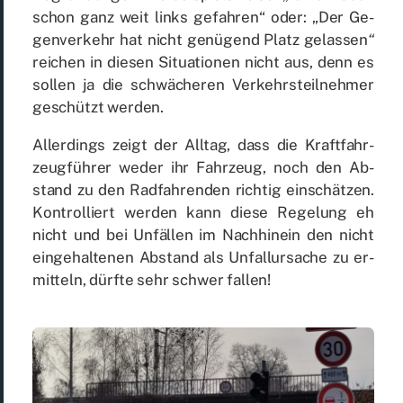
schon ganz weit links ge­fah­ren“ oder: „Der Ge­
gen­ver­kehr hat nicht ge­nü­gend Platz ge­las­sen
“
rei­chen in die­sen Si­tua­tio­nen nicht aus, denn es
sol­len ja die schwä­che­ren Ver­kehrs­teil­neh­mer
ge­schützt wer­den.
Al­ler­dings zeigt der All­tag, dass die Kraft­fahr­
zeug­füh­rer we­der ihr Fahr­zeug, noch den Ab­
stand zu den Rad­fah­ren­den rich­tig ein­schät­zen.
Kon­trol­liert wer­den kann die­se Re­ge­lung eh
nicht und bei Un­fäl­len im Nach­hin­ein den nicht
ein­ge­hal­te­nen Ab­stand als Un­fall­ur­sa­che zu er­
mit­teln, dürf­te sehr schwer fal­len!