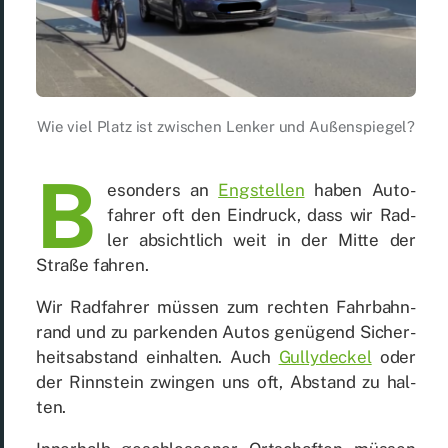
Wie viel Platz ist zwi­schen Len­ker und Au­ßen­spie­gel?
B
e­son­ders an
Eng­stel­len
ha­ben Au­to­
fah­rer oft den Ein­druck, dass wir Rad­
ler ab­sicht­lich weit in der Mit­te der
Stra­ße fah­ren.
Wir Rad­fah­rer müs­sen zum rech­ten Fahr­bahn­
rand und zu par­ken­den Au­tos ge­nü­gend Si­cher­
heits­ab­stand ein­hal­ten. Auch
Gul­ly­de­ckel
oder
der Rinn­stein zwin­gen uns oft, Ab­stand zu hal­
ten.