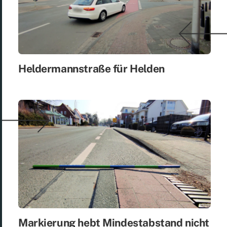
Hel­der­mann­stra­ße für Hel­den
Mar­kie­rung hebt Min­dest­ab­stand nicht