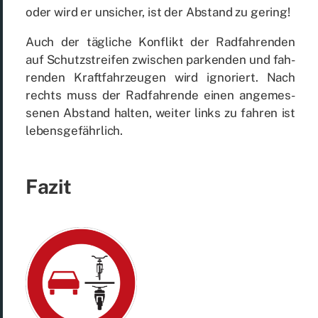
oder wird er un­si­cher, ist der Ab­stand zu ge­ring!
Auch der täg­li­che Kon­flikt der Rad­fah­ren­den
auf Schutz­strei­fen zwi­schen par­ken­den und fah­
ren­den Kraft­fahr­zeu­gen wird igno­riert. Nach
rechts muss der Rad­fah­ren­de ei­nen an­ge­mes­
se­nen Ab­stand hal­ten, wei­ter links zu fah­ren ist
le­bens­ge­fähr­lich.
Fa­zit