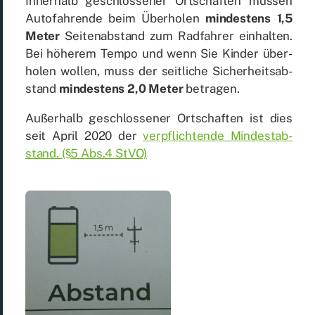
In­ner­halb ge­schlos­se­ner Ort­schaf­ten müs­sen
Au­to­fah­ren­de beim Über­ho­len
min­des­tens 1,5
Me­ter
Sei­ten­ab­stand zum Rad­fah­rer ein­hal­ten.
Bei hö­he­rem Tem­po und wenn Sie Kin­der über­
ho­len wol­len, muss der seit­li­che Si­cher­heits­ab­
stand
min­des­tens 2,0 Me­ter
be­tra­gen.
Au­ßer­halb ge­schlos­se­ner Ort­schaf­ten ist dies
seit April 2020 der
ver­pflich­ten­de Min­dest­ab­
stand. (§5 Abs.4 StVO)