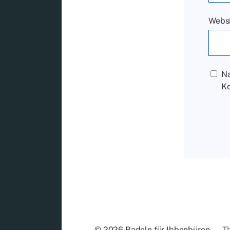
Webs
N
Ko
© 2026
Radeln für Ibbenbüren
T