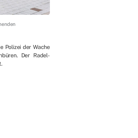
men­den
e Po­li­zei der Wa­che
n­bü­ren. Der Ra­del­
.