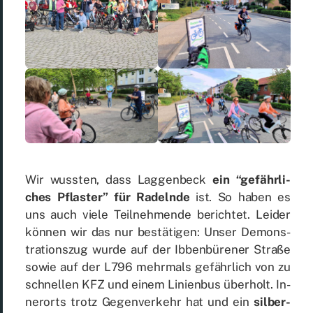
Wir wuss­ten, dass Lag­gen­beck
ein “ge­fähr­li­
ches Pflas­ter” für Ra­deln­de
ist. So ha­ben es
uns auch vie­le Teil­neh­men­de be­rich­tet. Lei­der
kön­nen wir das nur be­stä­ti­gen: Un­ser De­mons­
tra­ti­ons­zug wur­de auf der Ib­ben­bü­re­ner Stra­ße
so­wie auf der L796 mehr­mals ge­fähr­lich von zu
schnel­len KFZ und ei­nem Li­ni­en­bus über­holt. In­
ner­orts trotz Ge­gen­ver­kehr hat und ein
sil­ber­