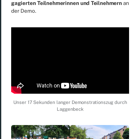
ga­gier­ten Teil­neh­me­rin­nen und Teil­neh­mern
an
der Demo.
Un­ser 17 Se­kun­den lan­ger De­mons­tra­ti­ons­zug durch
Lag­gen­beck