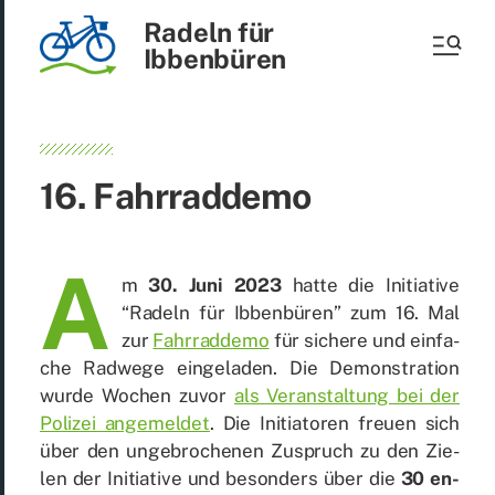
Radeln für
Ibbenbüren
16. Fahr­rad­de­mo
A
m
30. Juni 2023
hat­te die In­itia­ti­ve
“Ra­deln für Ib­ben­bü­ren” zum 16. Mal
zur
Fahr­rad­de­mo
für si­che­re und ein­fa­
che Rad­we­ge ein­ge­la­den. Die De­mons­tra­ti­on
wur­de Wo­chen zu­vor
als Ver­an­stal­tung bei der
Po­li­zei an­ge­mel­det
. Die In­itia­to­ren freu­en sich
über den un­ge­bro­che­nen Zu­spruch zu den Zie­
len der In­itia­ti­ve und be­son­ders über die
30 en­