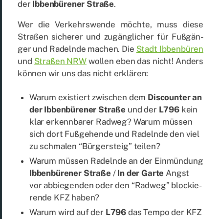
der
Ib­ben­bü­re­ner Stra­ße
.
Wer die Ver­kehrs­wen­de möch­te, muss die­se
Stra­ßen si­che­rer und zu­gäng­li­cher für Fuß­gän­
ger und Ra­deln­de ma­chen. Die
Stadt Ib­ben­bü­ren
und
Stra­ßen NRW
wol­len eben das nicht! An­ders
kön­nen wir uns das nicht er­klä­ren:
War­um exis­tiert zwi­schen dem
Dis­coun­ter an
der Ib­ben­bü­re­ner Stra­ße
und der
L796
kein
klar er­kenn­ba­rer Rad­weg? War­um müs­sen
sich dort Fuß­ge­hen­de und Ra­deln­de den viel
zu schma­len “Bür­ger­steig” tei­len?
War­um müs­sen Ra­deln­de an der Ein­mün­dung
Ib­ben­bü­re­ner Stra­ße
/
In der Gar­te
Angst
vor ab­bie­gen­den oder den “Rad­weg” blo­ckie­
ren­de KFZ ha­ben?
War­um wird auf der
L796
das Tem­po der KFZ