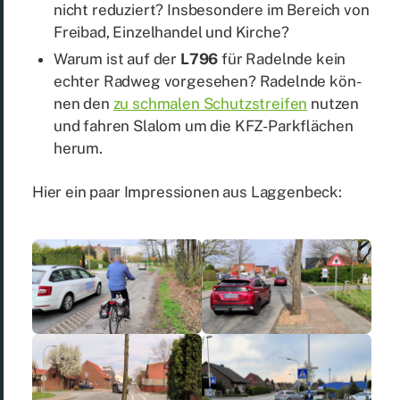
nicht re­du­ziert? Ins­be­son­de­re im Be­reich von
Frei­bad, Ein­zel­han­del und Kir­che?
War­um ist auf der
L796
für Ra­deln­de kein
ech­ter Rad­weg vor­ge­se­hen? Ra­deln­de kön­
nen den
zu schma­len Schutz­strei­fen
nut­zen
und fah­ren Sla­lom um die KFZ-Park­flä­chen
her­um.
Hier ein paar Im­pres­sio­nen aus Lag­gen­beck: