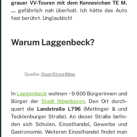
grau­er VV-To­uran mit dem Kenn­zei­chen TE M.
…
ge­fähr­lich nah über­holt. Ich hät­te das Auto
fast be­rührt. Un­glaub­lich!
War­um Lag­gen­beck?
Quel­le:
Open­Street­Map
In
Lag­gen­beck
woh­nen ~9.600 Bür­ge­rin­nen und
Bür­ger der
Stadt Ib­ben­bü­ren
. Den Ort durch­
quert die
Land­stra­ße L796
(Mett­in­ger & und
Teck­len­bur­ger Stra­ße). An die­ser Stra­ße be­fin­
den sich Schu­len, Ein­zel­han­del, Ge­wer­be und
Gas­tro­no­mie. Wei­te­ren Ein­zel­han­del fin­det man