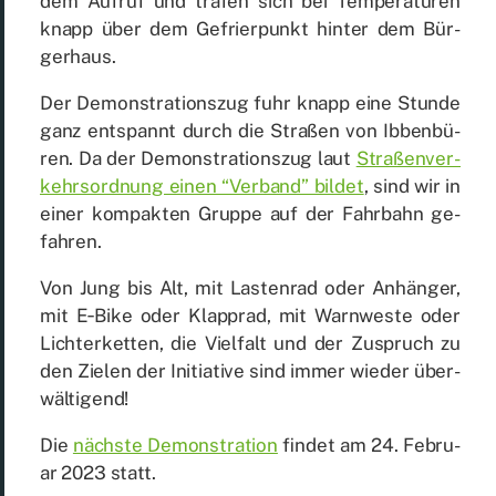
dem Auf­ruf und tra­fen sich bei Tem­pe­ra­tu­ren
knapp über dem Ge­frier­punkt hin­ter dem Bür­
ger­haus.
Der De­mons­tra­ti­ons­zug fuhr knapp eine Stun­de
ganz ent­spannt durch die Stra­ßen von Ib­ben­bü­
ren. Da der De­mons­tra­ti­ons­zug laut
Stra­ßen­ver­
kehrs­ord­nung ei­nen “Ver­band” bil­det
, sind wir in
ei­ner kom­pak­ten Grup­pe auf der Fahr­bahn ge­
fah­ren.
Von Jung bis Alt, mit Las­ten­rad oder An­hän­ger,
mit E‑Bike oder Klapp­rad, mit Warn­wes­te oder
Lich­ter­ket­ten, die Viel­falt und der Zu­spruch zu
den Zie­len der In­itia­ti­ve sind im­mer wie­der über­
wäl­ti­gend!
Die
nächs­te De­mons­tra­ti­on
fin­det am 24. Fe­bru­
ar 2023 statt.