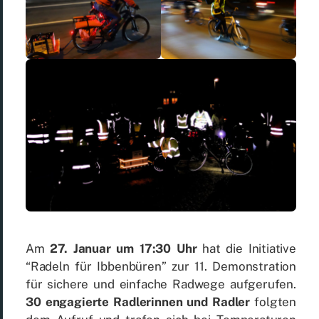
Am
27. Ja­nu­ar um 17:30 Uhr
hat die In­itia­ti­ve
“Ra­deln für Ib­ben­bü­ren” zur 11. De­mons­tra­ti­on
für si­che­re und ein­fa­che Rad­we­ge auf­ge­ru­fen.
30 en­ga­gier­te Rad­le­rin­nen und Rad­ler
folg­ten