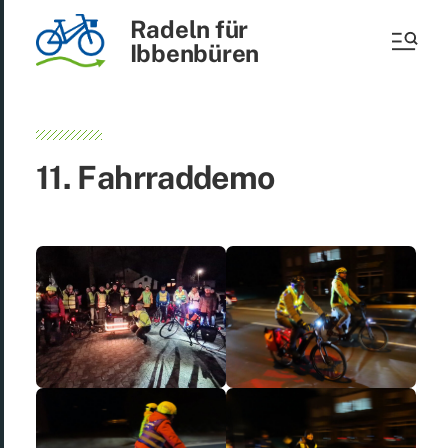
Radeln für
Ibbenbüren
11. Fahr­rad­de­mo