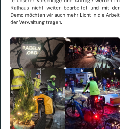
le un­se­rer Vor­schlä­ge und An­trä­ge wer­den im
Rat­haus nicht wei­ter be­ar­bei­tet und mit der
Demo möch­ten wir auch mehr Licht in die Ar­beit
der Ver­wal­tung tra­gen.