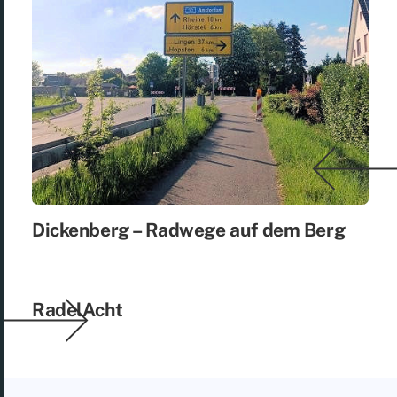
Di­cken­berg – Rad­we­ge auf dem Berg
Ra­de­l­Acht