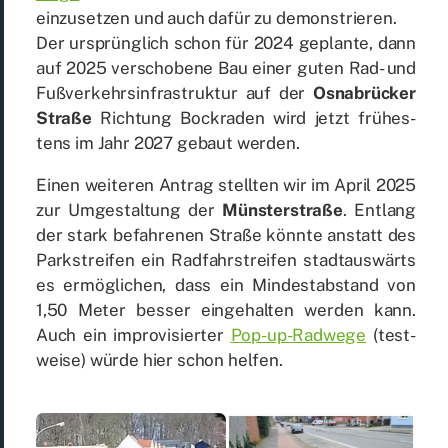
ein­zu­set­zen und auch da­für zu de­mons­trie­ren.
Der ur­sprüng­lich schon für 2024 ge­plan­te, dann
auf 2025 ver­scho­be­ne Bau ei­ner gu­ten Rad- und
Fuß­ver­kehrs­in­fra­struk­tur auf der
Os­na­brü­cker
Stra­ße
Rich­tung Bock­ra­den wird jetzt frü­hes­
tens im Jahr 2027 ge­baut wer­den.
Ei­nen wei­te­ren An­trag stell­ten wir im April 2025
zur Um­ge­stal­tung der
Müns­ter­stra­ße
. Ent­lang
der stark be­fah­re­nen Stra­ße könn­te an­statt des
Park­strei­fen ein Rad­fahr­strei­fen stadt­aus­wärts
es er­mög­li­chen, dass ein Min­dest­ab­stand von
1,50 Me­ter bes­ser ein­ge­hal­ten wer­den kann.
Auch ein im­pro­vi­sier­ter
Pop-up-Rad­we­ge
(test­
wei­se) wür­de hier schon hel­fen.