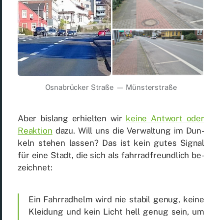
Os­na­brü­cker Stra­ße — Müns­ter­stra­ße
Aber bis­lang er­hiel­ten wir
kei­ne Ant­wort oder
Re­ak­ti­on
dazu. Will uns die Ver­wal­tung im Dun­
keln ste­hen las­sen? Das ist kein gu­tes Si­gnal
für eine Stadt, die sich als fahr­rad­freund­lich be­
zeich­net:
Ein Fahr­rad­helm wird nie sta­bil ge­nug, kei­ne
Klei­dung und kein Licht hell ge­nug sein, um