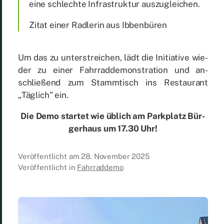
eine schlech­te In­fra­struk­tur aus­zu­glei­chen.
Zi­tat ei­ner Rad­le­rin aus Ib­ben­bü­ren
Um das zu un­ter­strei­chen, lädt die In­itia­ti­ve wie­
der zu ei­ner Fahr­rad­de­mons­tra­ti­on und an­
schlie­ßend zum Stamm­tisch ins Re­stau­rant
„Täg­lich” ein.
Die Demo star­tet wie üb­lich am Park­platz Bür­
ger­haus um 17.30 Uhr!
Veröffentlicht am
28. November 2025
Veröffentlicht in
Fahrraddemo