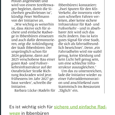
Es ist wich­tig sich für
si­che­re und ein­fa­che Rad­
we­ge
in Ib­ben­bü­ren