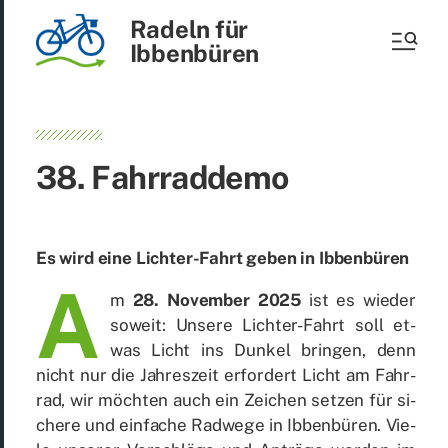
Radeln für
Ibbenbüren
38. Fahr­rad­de­mo
Es wird eine Lich­ter-Fahrt ge­ben in Ib­ben­bü­ren
A
m
28. No­vem­ber 2025
ist es wie­der
so­weit: Un­se­re Lich­ter-Fahrt soll et­
was Licht ins Dun­kel brin­gen, denn
nicht nur die Jah­res­zeit er­for­dert Licht am Fahr­
rad, wir möch­ten auch ein Zei­chen set­zen für si­
che­re und ein­fa­che Rad­we­ge in Ib­ben­bü­ren. Vie­